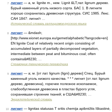
лигнит
— а, м. lignite m., нем. Lignit &LT;лат. lignum дерево.
7
Бурый каменный уголь низкого сорта. БАС 1. В лигните
хорошо сохранилась древесная структура. СИС 1985. Лекс.
САН 1847: лигни/т …
Исторический словарь галлицизмов русского языка
лигнит
— &mdash;
8
[http://www.eionet.europa.eu/gemet/alphabetic?langcode=en]
EN lignite Coal of relatively recent origin consisting of
accumulated layers of partially decomposed vegetation,
intermediate between peat and bituminous coal; often
contains&#8230; …
Справочник технического переводчика
лигнит
— а; м. [от лат. lignum (ligni) дерево] Спец. Бурый
9
каменный уголь низкого качества. * * * лигнит (от лат. lignum
дерево, древесина), горючее полезное ископаемое,
слабообугленная древесина в пластах бурого угля,
сохранившая строение тканей; в США&#8230; …
Энциклопедический словарь
лигнит
— lignitas statusas T sritis chemija apibrėžtis Iškastinė,
10