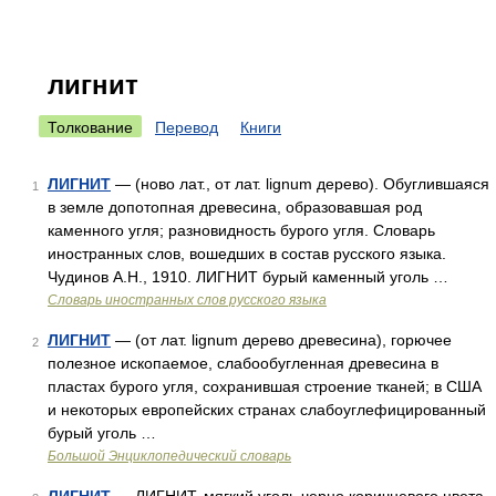
лигнит
Толкование
Перевод
Книги
ЛИГНИТ
— (ново лат., от лат. lignum дерево). Обуглившаяся
1
в земле допотопная древесина, образовавшая род
каменного угля; разновидность бурого угля. Словарь
иностранных слов, вошедших в состав русского языка.
Чудинов А.Н., 1910. ЛИГНИТ бурый каменный уголь …
Словарь иностранных слов русского языка
ЛИГНИТ
— (от лат. lignum дерево древесина), горючее
2
полезное ископаемое, слабообугленная древесина в
пластах бурого угля, сохранившая строение тканей; в США
и некоторых европейских странах слабоуглефицированный
бурый уголь …
Большой Энциклопедический словарь