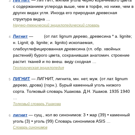
ЛИГНИТ
— ЛИГНИТ, мягкий уголь черно коричневого цвета
3
с содержанием углерода выше, чем в торфе, но ниже, чем в
других видах угля. Иногда его природная древесная
структура видна …
Научно-технический энциклопедический словарь
Лигнит
— (от лат. lignum дерево, древесина * a. lignite;
4
н. Lignit; ф. lignite; и. lignito) ископаемая,
слабоуглефицированная древесина (гл. обр. хвойных
растений) бурого цвета, сохранившая анатомич. строение
растит. тканей и по внеш. виду сходная …
Геологическая энциклопедия
ЛИГНИТ
— ЛИГНИТ, лигнита, мн. нет, муж. (от лат. lignum
5
дерево, дрова) (горн.). Бурый каменный уголь низкого
сорта. Толковый словарь Ушакова. Д.Н. Ушаков. 1935 1940
…
Толковый словарь Ушакова
лигнит
— сущ., кол во синонимов: 3 • жар (39) • каменный
6
уголь (3) • уголь (99) Словарь синонимов ASIS …
Словарь синонимов