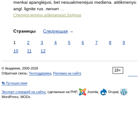
menkai apanglėjusi, bet nesuakmenėjusi mediena. atitikmenys:
angl. lignite rus. лигнит …
Chemijos terminų aiškinamasis žodynas
Страницы
Следующая
→
1
2
3
4
5
6
7
8
9
10
11
12
© Академик, 2000-2026
18+
Обратная связь:
Техподдержка
,
Реклама на сайте
👣 Путешествия
Экспорт словарей на сайты
, сделанные на PHP,
Joomla,
Drupal,
WordPress, MODx.